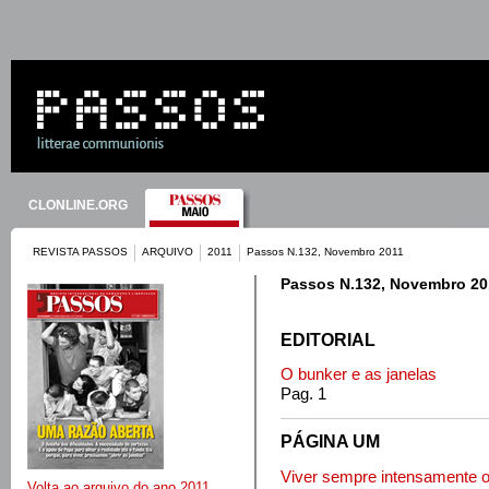
CLONLINE.ORG
REVISTA PASSOS
ARQUIVO
2011
Passos N.132, Novembro 2011
Passos N.132, Novembro 20
EDITORIAL
O bunker e as janelas
Pag. 1
PÁGINA UM
Viver sempre intensamente o
Volta ao arquivo do ano 2011