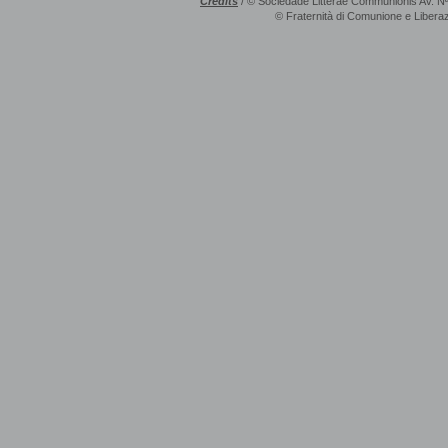
Credits
/ © Sociedade Litterae Communionis Av. N
© Fraternità di Comunione e Liberaz