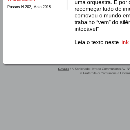
uma orquestra. E por
Passos N.202, Maio 2018
recomeçar tudo do iníc
comoveu o mundo em 
trabalho “vem” do silê
intocável”
Leia o texto neste
link
Credits
/ © Sociedade Litterae Communionis Av. N
© Fraternità di Comunione e Liberaz