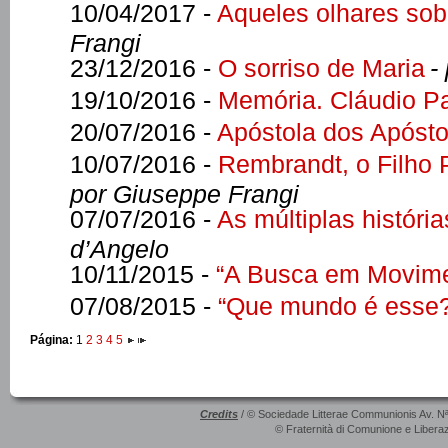
10/04/2017 -
Aqueles olhares sob
Frangi
23/12/2016 -
O sorriso de Maria
-
19/10/2016 -
Memória. Cláudio Pa
20/07/2016 -
Apóstola dos Apósto
10/07/2016 -
Rembrandt, o Filho 
por Giuseppe Frangi
07/07/2016 -
As múltiplas históri
d’Angelo
10/11/2015 -
“A Busca em Movime
07/08/2015 -
“Que mundo é esse
Página:
1
2
3
4
5
Credits
/ © Sociedade Litterae Communionis Av. N
© Fraternità di Comunione e Liberaz