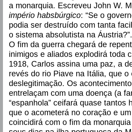
a monarquia. Escreveu John W. 
império habsbúrgico
: “Se o govern
podia ser destruído com tanta faci
o sistema absolutista na Áustria?”
O fim da guerra chegará de repen
inimigos e aliados explodirá toda c
1918, Carlos assina uma paz, a d
revés do rio Piave na Itália, que 
deslegitimação. Os acontecimento
entrelaçam com uma doença (a f
“espanhola” ceifará quase tantos 
que o acometerá no coração e um 
coincidirá com o fim da monarquia
seus dias na ilha portuguesa da M