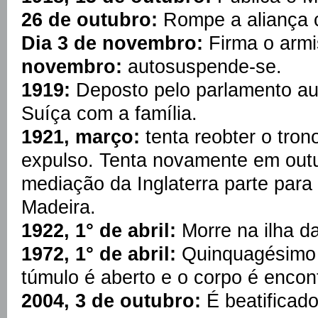
26 de outubro:
Rompe a aliança c
Dia 3 de novembro:
Firma o armi
novembro:
autosuspende-se.
1919:
Deposto pelo parlamento aust
Suíça com a família.
1921, março:
tenta reobter o tron
expulso. Tenta novamente em out
mediação da Inglaterra parte para 
Madeira.
1922, 1° de abril:
Morre na ilha d
1972, 1° de abril:
Quinquagésimo a
túmulo é aberto e o corpo é encont
2004, 3 de outubro:
É beatificado