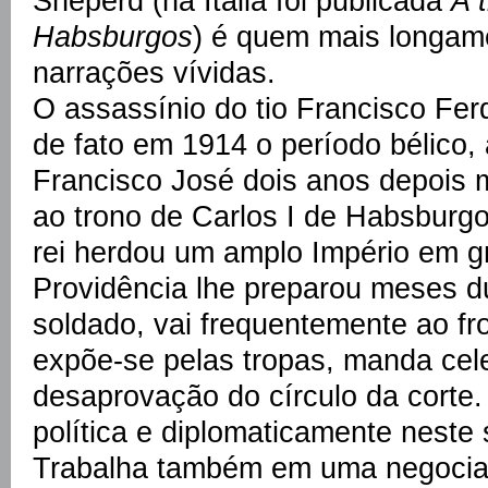
Sheperd (na Itália foi publicada
A 
Habsburgos
) é quem mais longam
narrações vívidas.
O assassínio do tio Francisco Fe
de fato em 1914 o período bélico, 
Francisco José dois anos depois 
ao trono de Carlos I de Habsburgo
rei herdou um amplo Império em gr
Providência lhe preparou meses d
soldado, vai frequentemente ao fro
expõe-se pelas tropas, manda cel
desaprovação do círculo da corte
política e diplomaticamente neste
Trabalha também em uma negocia