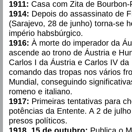
1911:
Casa com Zita de Bourbon-
1914:
Depois do assassinato de F
(Sarajevo, 28 de junho) torna-se h
império habsbúrgico.
1916:
À morte do imperador da Áus
ascende ao trono de Áustria e Hu
Carlos I da Áustria e Carlos IV d
comando das tropas nos vários fr
Mundial, conseguindo significativas
romeno e italiano.
1917:
Primeiras tentativas para c
potências da Entente. A 2 de julho
presos políticos.
1918, 15 de outubro:
Publica o M