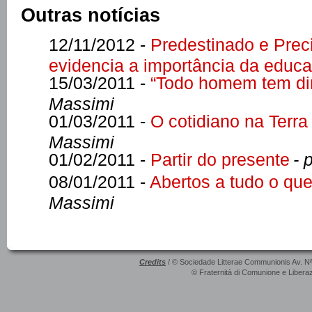
Outras notícias
12/11/2012 -
Predestinado e Prec
evidencia a importância da educ
15/03/2011 -
“Todo homem tem dir
Massimi
01/03/2011 -
O cotidiano na Terr
Massimi
01/02/2011 -
Partir do presente
- 
08/01/2011 -
Abertos a tudo o qu
Massimi
Credits
/ © Sociedade Litterae Communionis Av. N
© Fraternità di Comunione e Liberaz