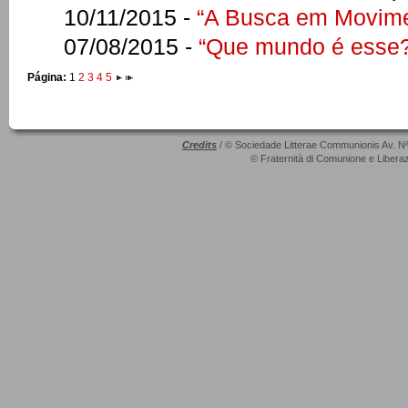
10/11/2015 -
“A Busca em Movime
07/08/2015 -
“Que mundo é esse
Página:
1
2
3
4
5
Credits
/ © Sociedade Litterae Communionis Av. N
© Fraternità di Comunione e Liberaz