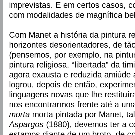
imprevistas. E em certos casos, 
com modalidades de magnífica bele
Com Manet a história da pintura re
horizontes desorientadores, de tã
(pensemos, por exemplo, na pintura
pintura religiosa, “libertada” da t
agora exausta e reduzida amiúde a
logrou, depois de então, experim
linguagens novas que lhe restituír
nos encontrarmos frente até a um
morta
morta pintada por Manet, ta
Aspargos
(1880), devemos ter a c
estamos diante de um broto, de c