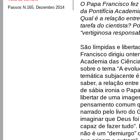
O Papa Francisco fez
Passos N.165, Dezembro 2014
da Pontifícia Academi
Qual é a relação entr
tarefa do cientista? P
“vertiginosa responsab
São límpidas e libert
Francisco dirigiu onte
Academia das Ciências
sobre o tema “A evolu
temática subjacente é
saber, a relação entr
de sábia ironia o Pap
libertar de uma imag
pensamento comum qua
narrado pelo livro do
imaginar que Deus fo
capaz de fazer tudo”.
não é um “demiurgo” 