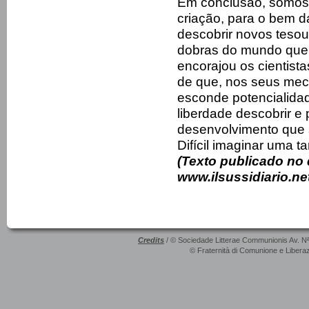
Em conclusão, somos
criação, para o bem 
descobrir novos tesou
dobras do mundo que 
encorajou os cientist
de que, nos seus mec
esconde potencialidad
liberdade descobrir e 
desenvolvimento que s
Difícil imaginar uma t
(Texto publicado no 
www.ilsussidiario.ne
Credits
/ © Sociedade Litterae Communionis Av. N
© Fraternità di Comunione e Liberaz