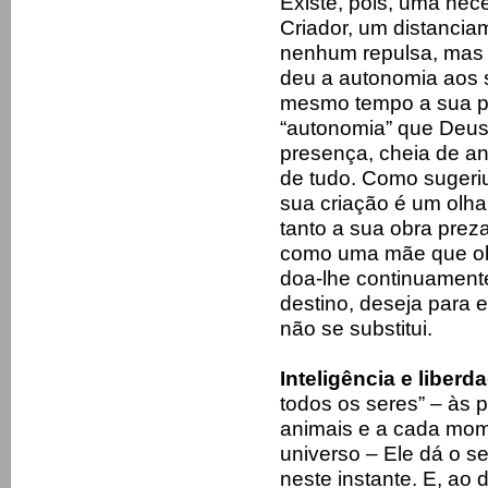
Existe, pois, uma nece
Criador, um distanci
nenhum repulsa, mas é
deu a autonomia aos 
mesmo tempo a sua p
“autonomia” que Deus 
presença, cheia de an
de tudo. Como sugeri
sua criação é um olha
tanto a sua obra prez
como uma mãe que obs
doa-lhe continuament
destino, deseja para 
não se substitui.
Inteligência e liberd
todos os seres” – às p
animais e a cada mom
universo – Ele dá o s
neste instante. E, ao d