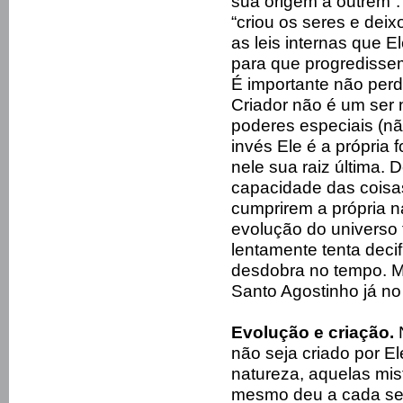
sua origem a outrem”.
“criou os seres e de
as leis internas que
para que progredissem
É importante não perd
Criador não é um ser 
poderes especiais (nã
invés Ele é a própria 
nele sua raiz última. 
capacidade das coisas
cumprirem a própria n
evolução do universo f
lentamente tenta decif
desdobra no tempo. 
Santo Agostinho já no 
Evolução e criação.
N
não seja criado por E
natureza, aquelas mist
mesmo deu a cada ser”