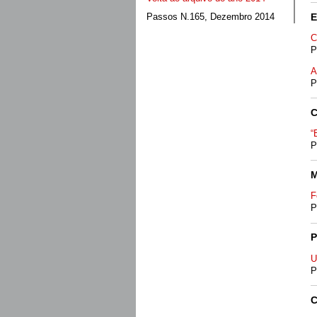
E
Passos N.165, Dezembro 2014
C
P
A
P
C
“
P
M
F
P
P
U
P
C