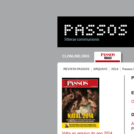
CLONLINE.ORG
REVISTA PASSOS
ARQUIVO
2014
Passos 
P
E
O
D
A
P
Volta ao arquivo do ano 2014