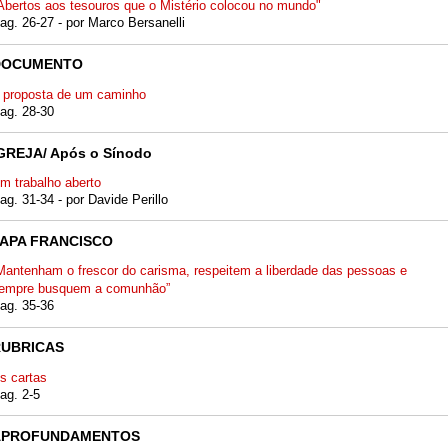
Abertos aos tesouros que o Mistério colocou no mundo"
ag. 26-27 - por Marco Bersanelli
DOCUMENTO
 proposta de um caminho
ag. 28-30
GREJA/ Após o Sínodo
m trabalho aberto
ag. 31-34 - por Davide Perillo
APA FRANCISCO
Mantenham o frescor do carisma, respeitem a liberdade das pessoas e
empre busquem a comunhão”
ag. 35-36
RUBRICAS
s cartas
ag. 2-5
APROFUNDAMENTOS