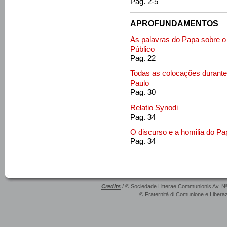
Pag. 2-5
APROFUNDAMENTOS
As palavras do Papa sobre o 
Público
Pag. 22
Todas as colocações durante
Paulo
Pag. 30
Relatio Synodi
Pag. 34
O discurso e a homilia do Pa
Pag. 34
Credits
/ © Sociedade Litterae Communionis Av. N
© Fraternità di Comunione e Liberaz