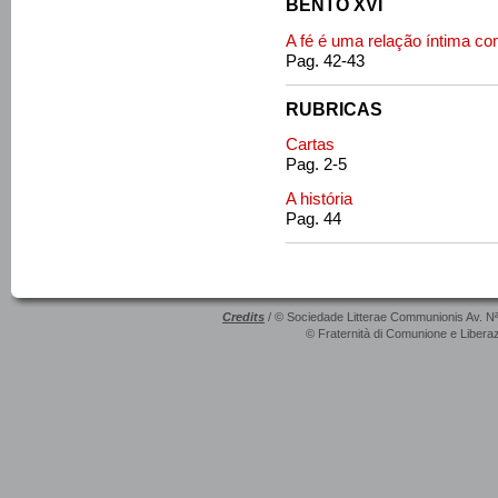
BENTO XVI
A fé é uma relação íntima co
Pag. 42-43
RUBRICAS
Cartas
Pag. 2-5
A história
Pag. 44
Credits
/ © Sociedade Litterae Communionis Av. N
© Fraternità di Comunione e Liberaz