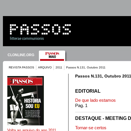
CLONLINE.ORG
REVISTA PASSOS
ARQUIVO
2011
Passos N.131, Outubro 2011
Passos N.131, Outubro 201
EDITORIAL
De que lado estamos
Pag. 1
DESTAQUE - MEETING D
Tornar-se certos
Volta ao arquivo do ano 2011